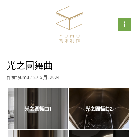
跳
文
Mai
至
章
Men
主
導
要
覽
內
容
光之圓舞曲
作者:
yumu
/
27 5 月, 2024
光之圓舞曲1
光之圓舞曲2