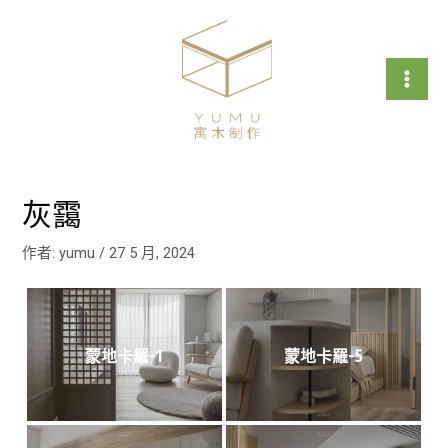
跳
文
Mai
至
章
Men
主
導
要
覽
內
容
灰靄
作者:
yumu
/
27 5 月, 2024
蒙地卡羅-1
蒙地卡羅-5